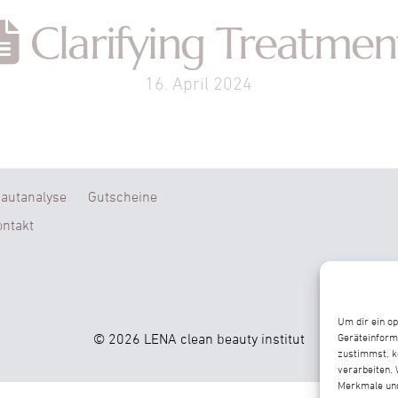
Clarifying Treatmen
16. April 2024
Hautanalyse
Gutscheine
ntakt
Um dir ein o
© 2026 LENA clean beauty institut
Geräteinform
zustimmst, k
verarbeiten.
Merkmale und